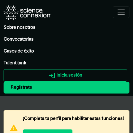
Sobre nosotros
Convocatorias
Casos de éxito
Talent tank
login
Inicia sesión
Regístrate
¡Completa tu perfil para habilitar estas funciones!
warning